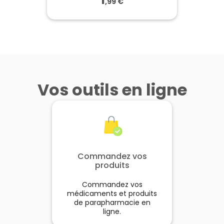
,
99
€
SUPERWHITE
Brosse à dents Souple x3
Vos outils en ligne
3 brosses à dents avec un
gratte-langue et manche
bimatière. Idéale pour la
famille.
Voir le produit
Commandez vos
produits
Ajouter au panier
Commandez vos
médicaments et produits
de parapharmacie en
ligne.