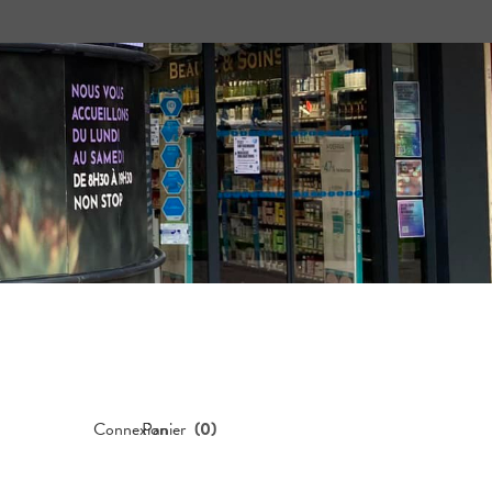
Connexion
Panier
(
0
)