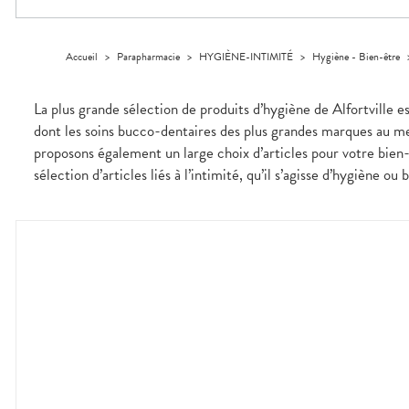
Dispositifs
Cheveux
VOTRE
médicaux
APPLICATION
Corps
DE SANTÉ
Solaire
Accueil
>
Parapharmacie
>
HYGIÈNE-INTIMITÉ
>
Hygiène - Bien-être
Visage
La plus grande sélection de produits d’hygiène de Alfortville 
dont les soins bucco-dentaires des plus grandes marques au mei
proposons également un large choix d’articles pour votre bien-
sélection d’articles liés à l’intimité, qu’il s’agisse d’hygiène ou 