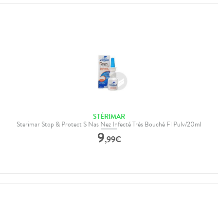
STÉRIMAR
Sterimar Stop & Protect S Nas Nez Infecté Très Bouché Fl Pulv/20ml
9
,
99
€