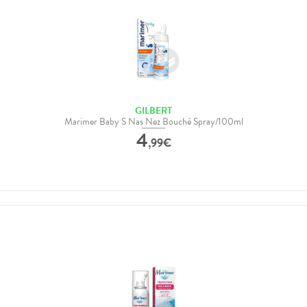
GILBERT
Marimer Baby S Nas Nez Bouché Spray/100ml
4
,
99
€