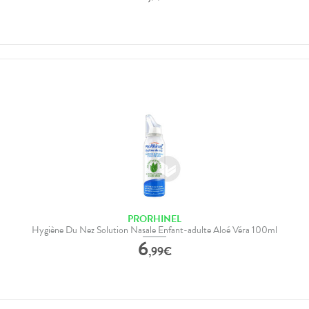
PRORHINEL
Hygiène Du Nez Solution Nasale Enfant-adulte Aloé Véra 100ml
6
,
99
€