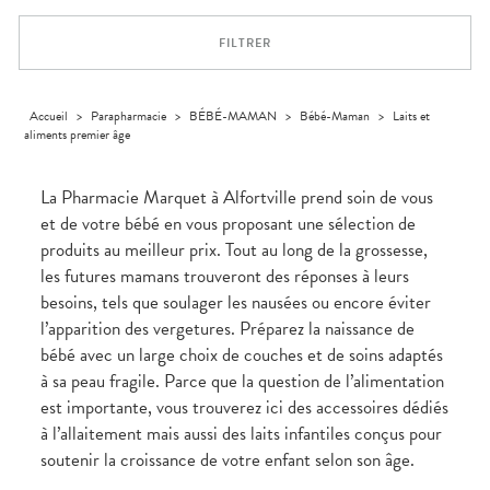
Dispositifs
Cheveux
VOTRE
médicaux
APPLICATION
Corps
DE SANTÉ
FILTRER
Solaire
Visage
Accueil
>
Parapharmacie
>
BÉBÉ-MAMAN
>
Bébé-Maman
>
Laits et
aliments premier âge
La Pharmacie Marquet à Alfortville prend soin de vous
et de votre bébé en vous proposant une sélection de
produits au meilleur prix. Tout au long de la grossesse,
les futures mamans trouveront des réponses à leurs
besoins, tels que soulager les nausées ou encore éviter
l’apparition des vergetures. Préparez la naissance de
bébé avec un large choix de couches et de soins adaptés
à sa peau fragile. Parce que la question de l’alimentation
est importante, vous trouverez ici des accessoires dédiés
à l’allaitement mais aussi des laits infantiles conçus pour
soutenir la croissance de votre enfant selon son âge.