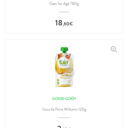
Gest 1er Age 780g
18
,
60
€
GOOD GOÛT
Gourde Poire Williams 120g