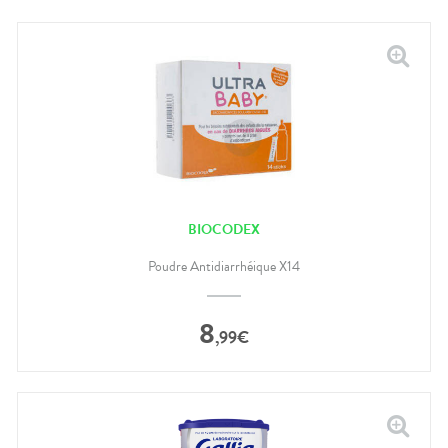
BIOCODEX
Poudre Antidiarrhéique X14
8
,
99
€