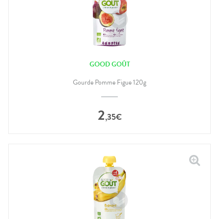
GOOD GOÛT
Gourde Pomme Figue 120g
2
,
35
€