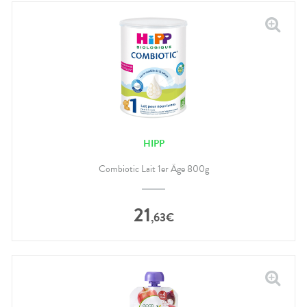
HIPP
Combiotic Lait 1er Âge 800g
21
,
63
€