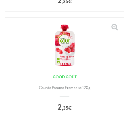
2
,
35
€
GOOD GOÛT
Gourde Pomme Framboise 120g
2
,
35
€