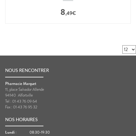
8
,
49
€
NOUS RENCONTRER
Pharmacie Marquet
11, place Salvador Allende
94140
Alfortville
Tel :
01 43 76 09 64
Fax :
01 43 76 95 32
NOS HORAIRES
Lundi
:
08:30-19:30