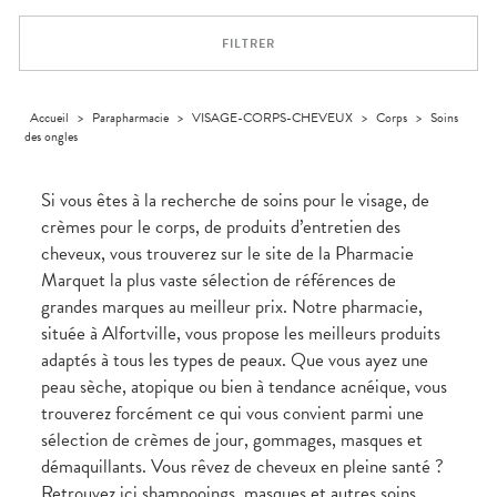
Dispositifs
Cheveux
VOTRE
médicaux
APPLICATION
Corps
DE SANTÉ
FILTRER
Solaire
Visage
Accueil
>
Parapharmacie
>
VISAGE-CORPS-CHEVEUX
>
Corps
>
Soins
des ongles
Si vous êtes à la recherche de soins pour le visage, de
crèmes pour le corps, de produits d’entretien des
cheveux, vous trouverez sur le site de la Pharmacie
Marquet la plus vaste sélection de références de
grandes marques au meilleur prix. Notre pharmacie,
située à Alfortville, vous propose les meilleurs produits
adaptés à tous les types de peaux. Que vous ayez une
peau sèche, atopique ou bien à tendance acnéique, vous
trouverez forcément ce qui vous convient parmi une
sélection de crèmes de jour, gommages, masques et
démaquillants. Vous rêvez de cheveux en pleine santé ?
Retrouvez ici shampooings, masques et autres soins