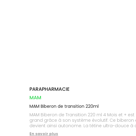
Dispositifs
Cheveux
VOTRE
médicaux
APPLICATION
Corps
DE SANTÉ
Solaire
Visage
PARAPHARMACIE
MAM
MAM Biberon de transition 220ml
MAM Biberon de Transition 220 ml 4 Mois et + es
grand grâce à son système évolutif. Ce biberon es
devient ainsi autonome. La tétine ultra-douce à
Le bec anti-fuite en silicone extra-souple permet
En savoir plus