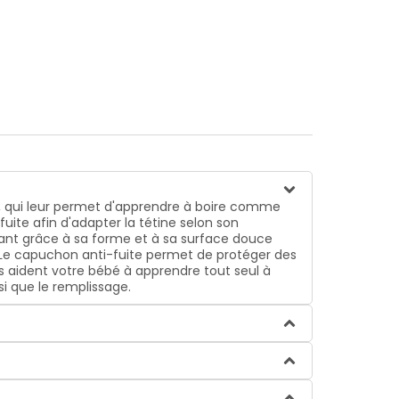
 à apprendre tout seul à boire et sont
mplissage.
s, qui leur permet d'apprendre à boire comme
uite afin d'adapter la tétine selon son
nfant grâce à sa forme et à sa surface douce
e. Le capuchon anti-fuite permet de protéger des
s aident votre bébé à apprendre tout seul à
si que le remplissage.