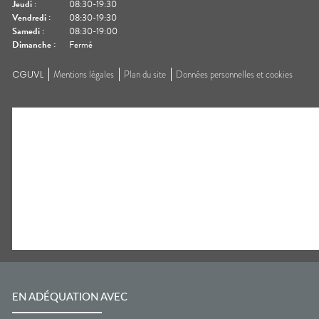
Jeudi
:
08:30-19:30
Vendredi
:
08:30-19:30
Samedi
:
08:30-19:00
Dimanche
:
Fermé
CGUVL
Mentions légales
Plan du site
Données personnelles et cookies
EN ADÉQUATION AVEC