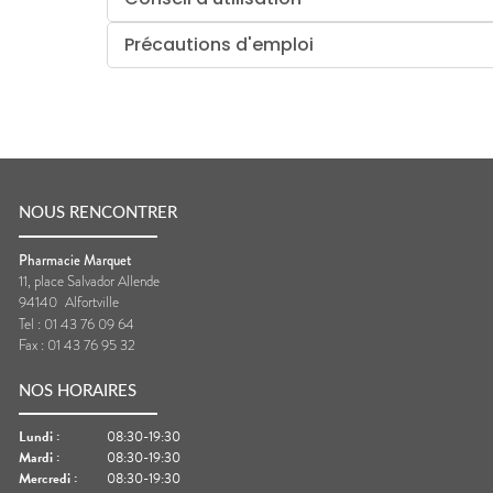
Précautions d'emploi
NOUS RENCONTRER
Pharmacie Marquet
11, place Salvador Allende
94140
Alfortville
Tel :
01 43 76 09 64
Fax :
01 43 76 95 32
NOS HORAIRES
Lundi
:
08:30-19:30
Mardi
:
08:30-19:30
Mercredi
:
08:30-19:30