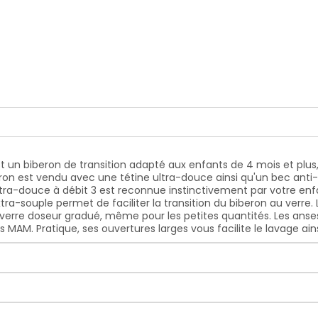
 même pour les petites quantités. Les anses aident votre bébé
 ses ouvertures larges vous facilite le lavage ainsi que le re
st un biberon de transition adapté aux enfants de 4 mois et plu
on est vendu avec une tétine ultra-douce ainsi qu'un bec anti-f
 ultra-douce à débit 3 est reconnue instinctivement par votre e
tra-souple permet de faciliter la transition du biberon au verr
erre doseur gradué, même pour les petites quantités. Les anse
 MAM. Pratique, ses ouvertures larges vous facilite le lavage ain