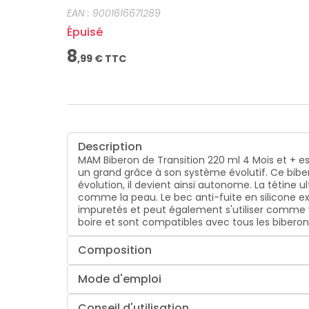
également s'utiliser comme verre doseur gradué,
EAN :
9001616671289
compatibles avec tous les biberons MAM. Pratique,
Épuisé
8
,
99
€ TTC
Description
MAM Biberon de Transition 220 ml 4 Mois et + e
un grand grâce à son système évolutif. Ce biber
évolution, il devient ainsi autonome. La tétine
comme la peau. Le bec anti-fuite en silicone ex
impuretés et peut également s'utiliser comme v
boire et sont compatibles avec tous les biberons
Composition
Mode d'emploi
Conseil d'utilisation