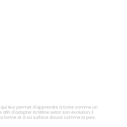
us, qui leur permet d'apprendre à boire comme un
fin d'adapter la tétine selon son évolution, il
à sa forme et à sa surface douce comme la peau.
ti-fuite permet de protéger des impuretés et peut