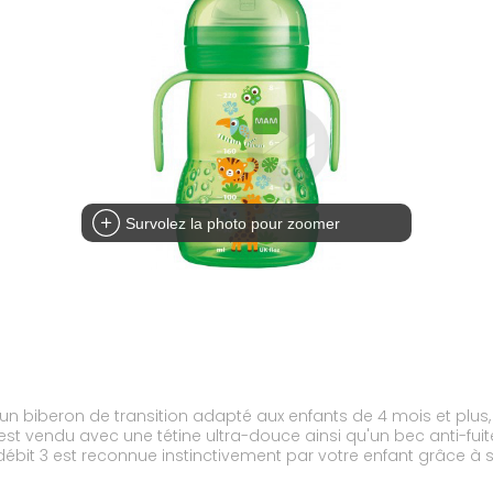
Survolez la photo pour zoomer
t un biberon de transition adapté aux enfants de 4 mois et pl
t vendu avec une tétine ultra-douce ainsi qu'un bec anti-fuite a
 débit 3 est reconnue instinctivement par votre enfant grâce 
 de faciliter la transition du biberon au verre. Le capuchon an