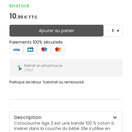
développement de bactéries et laisse les fesses de
En stock
bébé au sec tout en les apaisant. Elle combat les
rougeurs et augmente le confort de l’enfant. Elle
10
,
99
€ TTC
permet à la peau de respirer et apporte douceur et
bien-être. Cette cotocouche est à haute tolérance
cutanée avec sa formule hypoallergénique. Elle
Ajouter au panier
-
1
+
n’agresse pas les fesses de bébé et les protège des
problèmes de macération en cas de diarrhées et de
Paiements 100% sécurisés
mycoses notamment lors des poussées dentaires.
Avec ces bandes de coton, les fesses rouges et
irritées ne sont plus une fatalité ! Placez directement
la nouvelle cotocouche dans le change complet
Retrait en pharmacie
habituel de votre bébé puis jetez-la après le change
Offert
de bébé. Elle assure une sécurité totale pour les
vêtements et a un bon pouvoir d’absorption. Elle
Politique de retour
Satisfait ou remboursé
favorise la disparition des désagréments liés à
l’érythème fessier et sont très utiles pour absorber
l’urine de l’enfant pendant la nuit. Cela évite de le
réveiller.
Description
Cotocouche âge 2 est une bande 100 % coton à
insérer dans la couche du bébé. Elle s’utilise en