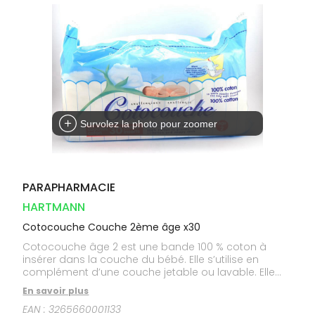
Dispositifs
Cheveux
VOTRE
médicaux
APPLICATION
Corps
DE SANTÉ
Solaire
Visage
Survolez la photo pour zoomer
PARAPHARMACIE
HARTMANN
Cotocouche Couche 2ème âge x30
Cotocouche âge 2 est une bande 100 % coton à
insérer dans la couche du bébé. Elle s’utilise en
complément d’une couche jetable ou lavable. Elle
est conçue pour les bébés de plus de 4 mois et
En savoir plus
prévient les irritations. La bande de coton
EAN :
3265660001133
Cotocouche permet de lutter contre le