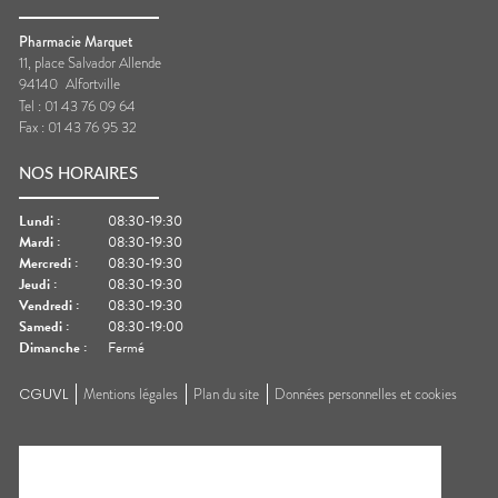
Pharmacie Marquet
11, place Salvador Allende
94140
Alfortville
Tel :
01 43 76 09 64
Fax :
01 43 76 95 32
NOS HORAIRES
Lundi
:
08:30-19:30
Mardi
:
08:30-19:30
Mercredi
:
08:30-19:30
Jeudi
:
08:30-19:30
Vendredi
:
08:30-19:30
Samedi
:
08:30-19:00
Dimanche
:
Fermé
CGUVL
Mentions légales
Plan du site
Données personnelles et cookies