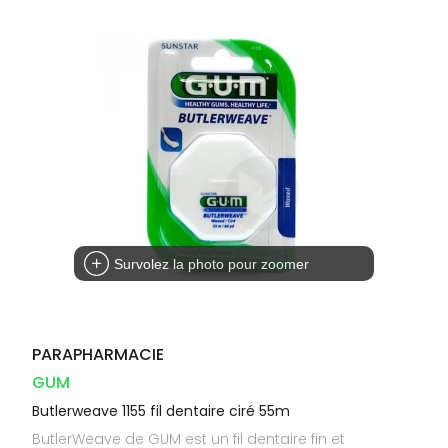
Dispositifs
Cheveux
VOTRE
médicaux
APPLICATION
Corps
DE SANTÉ
Solaire
Visage
Survolez la photo pour zoomer
PARAPHARMACIE
GUM
Butlerweave 1155 fil dentaire ciré 55m
ButlerWeave de GUM est un fil dentaire fin et