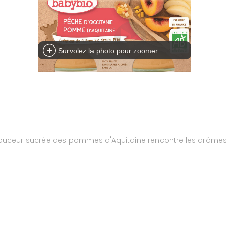
Survolez la photo pour zoomer
ouceur sucrée des pommes d'Aquitaine rencontre les arômes in