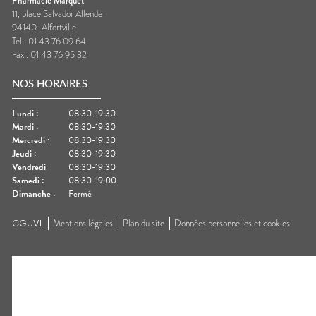
Pharmacie Marquet
11, place Salvador Allende
94140
Alfortville
Tel :
01 43 76 09 64
Fax :
01 43 76 95 32
NOS HORAIRES
Lundi
:
08:30-19:30
Mardi
:
08:30-19:30
Mercredi
:
08:30-19:30
Jeudi
:
08:30-19:30
Vendredi
:
08:30-19:30
Samedi
:
08:30-19:00
Dimanche
:
Fermé
CGUVL
Mentions légales
Plan du site
Données personnelles et cookies