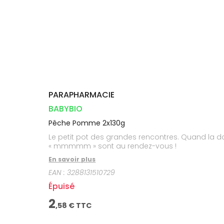
Dispositifs
Cheveux
VOTRE
médicaux
APPLICATION
Corps
DE SANTÉ
Solaire
Visage
PARAPHARMACIE
BABYBIO
Pêche Pomme 2x130g
Le petit pot des grandes rencontres. Quand la d
« mmmmm » sont au rendez-vous !
En savoir plus
EAN :
3288131510729
Épuisé
2
,
58
€ TTC