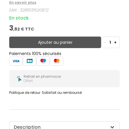
l’appétit à votre bébé. Cette recette naturelle favorise
En savoir plus
le sommeil et participe à la croissance de votre
EAN :
3288131520872
bébé.
En stock
3
,
82
€ TTC
Ajouter au panier
-
1
+
Paiements 100% sécurisés
Retrait en pharmacie
Offert
Politique de retour
Satisfait ou remboursé
Description