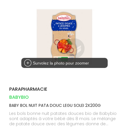
Dispositifs
Cheveux
VOTRE
médicaux
APPLICATION
Corps
DE SANTÉ
Solaire
Visage
Survolez la photo pour zoomer
PARAPHARMACIE
BABYBIO
BABY BOL NUIT PATA DOUC LEGU SOLEI 2X200G
Les bols bonne nuit patates douces bio de Babybio
sont adaptés à votre bébé dès 8 mois. Le mélange
de patate douce avec des légumes donne de