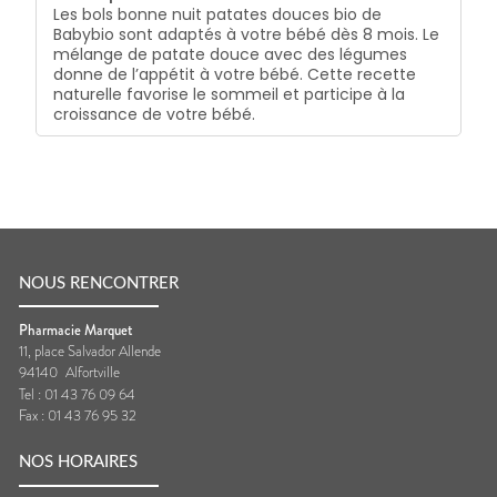
Les bols bonne nuit patates douces bio de
Babybio sont adaptés à votre bébé dès 8 mois. Le
mélange de patate douce avec des légumes
donne de l’appétit à votre bébé. Cette recette
naturelle favorise le sommeil et participe à la
croissance de votre bébé.
NOUS RENCONTRER
Pharmacie Marquet
11, place Salvador Allende
94140
Alfortville
Tel :
01 43 76 09 64
Fax :
01 43 76 95 32
NOS HORAIRES