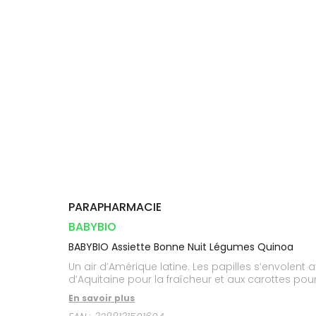
Dispositifs
Cheveux
VOTRE
médicaux
APPLICATION
Corps
DE SANTÉ
Solaire
Visage
PARAPHARMACIE
BABYBIO
BABYBIO Assiette Bonne Nuit Légumes Quinoa
Un air d’Amérique latine. Les papilles s’envolen
d’Aquitaine pour la fraîcheur et aux carottes pour
En savoir plus