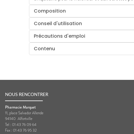
Composition
Conseil d'utilisation
Précautions d'emploi
Contenu
NOUS RENCONTRER
Pharmacie Marquet
11, place Salvador Allende
94140
Alfortville
Tel :
01 43 76 09 64
Fax :
01 43 76 95 32