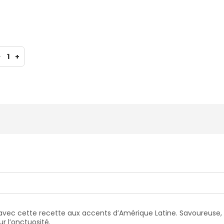
-
1
+
nt avec cette recette aux accents d’Amérique Latine. Savoureuse,
r l’onctuosité.