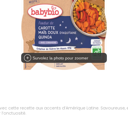
Survolez la photo pour zoomer
t avec cette recette aux accents d’Amérique Latine. Savoureuse,
 l’onctuosité.