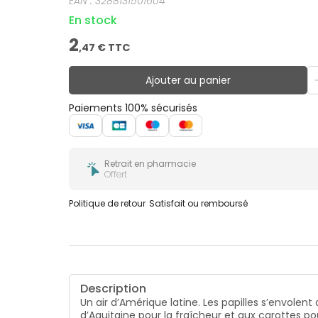
EAN :
3288131501604
En stock
2
,
47
€ TTC
Ajouter au panier
Paiements 100% sécurisés
Retrait en pharmacie
Offert
Politique de retour
Satisfait ou remboursé
Description
Un air d’Amérique latine. Les papilles s’envole
d’Aquitaine pour la fraîcheur et aux carottes pou