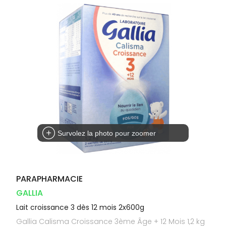
Dispositifs
Cheveux
VOTRE
médicaux
APPLICATION
Corps
DE SANTÉ
Solaire
Visage
Survolez la photo pour zoomer
PARAPHARMACIE
GALLIA
Lait croissance 3 dès 12 mois 2x600g
Gallia Calisma Croissance 3ème Âge + 12 Mois 1,2 kg