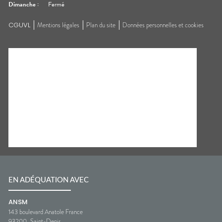
Dimanche
:
Fermé
CGUVL
Mentions légales
Plan du site
Données personnelles et cookies
EN ADÉQUATION AVEC
ANSM
143 boulevard Anatole France
93200
Saint-Denis