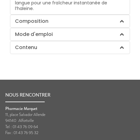
langue pour une fraîcheur instantanée de
l’haleine.
Composition
Mode d'emploi
Contenu
NOUS RENCONTRER
Pharmacie Marquet
11, place Salvador Allende
94140
Alfortville
Tel :
01 43 76 09 64
Fax :
01 43 76 95 32