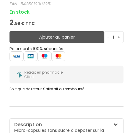
EAN :
5425010092251
En stock
2
,
99
€ TTC
Ajouter au panier
-
1
+
Paiements 100% sécurisés
Retrait en pharmacie
Offert
Politique de retour
Satisfait ou remboursé
Description
Micro-capsules sans sucre à déposer sur la