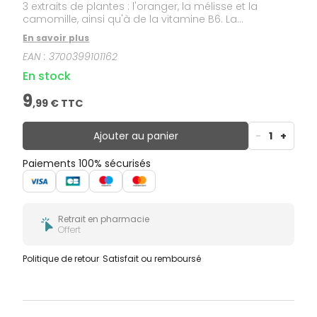
3 extraits de plantes : l'oranger, la mélisse et la
camomille, ainsi qu'à de la vitamine B6. La
mélatonine est une hormone naturellement produite
En savoir plus
par l'organisme qui régule le cycle veille/sommeil
EAN :
3700399101162
(appelé aussi cycle circadien).
En stock
9
,
99
€ TTC
Ajouter au panier
-
1
+
Paiements 100% sécurisés
Retrait en pharmacie
Offert
Politique de retour
Satisfait ou remboursé