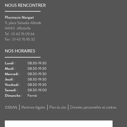
NOUS RENCONTRER
Pharmacie Marquet
11, place Salvador Allende
94140
Alfortville
Tel :
01 43 76 09 64
Fax :
01 43 76 95 32
NOS HORAIRES
Lundi
:
08:30-19:30
Mardi
:
08:30-19:30
Mercredi
:
08:30-19:30
Jeudi
:
08:30-19:30
Vendredi
:
08:30-19:30
Samedi
:
08:30-19:00
Dimanche
:
Fermé
CGUVL
Mentions légales
Plan du site
Données personnelles et cookies