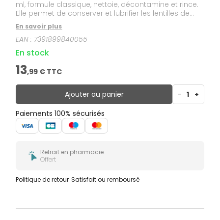
ml, formule classique, nettoie, décontamine et rince.
Elle permet de conserver et lubrifier les lentilles de
contact souples, y compris celles en silicone
En savoir plus
hydrogel.Nouveau flacon transparent, étui à lentilles
EAN :
7391899840055
inclus.
En stock
13
,
99
€ TTC
Ajouter au panier
-
1
+
Paiements 100% sécurisés
Retrait en pharmacie
Offert
Politique de retour
Satisfait ou remboursé