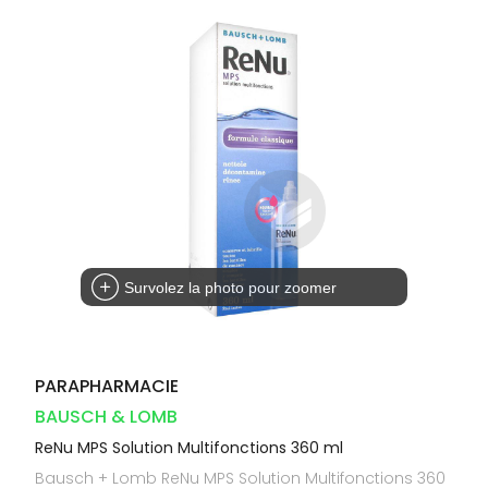
Dispositifs
Cheveux
VOTRE
médicaux
APPLICATION
Corps
DE SANTÉ
Solaire
Visage
Survolez la photo pour zoomer
PARAPHARMACIE
BAUSCH & LOMB
ReNu MPS Solution Multifonctions 360 ml
Bausch + Lomb ReNu MPS Solution Multifonctions 360