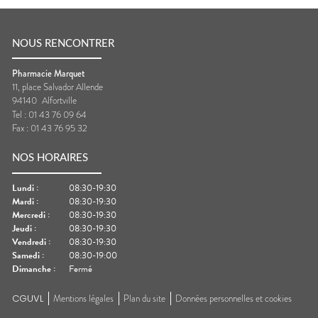
NOUS RENCONTRER
Pharmacie Marquet
11, place Salvador Allende
94140
Alfortville
Tel :
01 43 76 09 64
Fax :
01 43 76 95 32
NOS HORAIRES
Lundi
:
08:30-19:30
Mardi
:
08:30-19:30
Mercredi
:
08:30-19:30
Jeudi
:
08:30-19:30
Vendredi
:
08:30-19:30
Samedi
:
08:30-19:00
Dimanche
:
Fermé
CGUVL
Mentions légales
Plan du site
Données personnelles et cookies