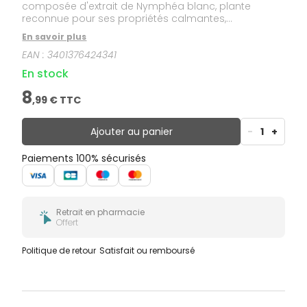
composée d'extrait de Nymphéa blanc, plante
reconnue pour ses propriétés calmantes,
adoucissantes et hydratantes. Sa base lavante
En savoir plus
douce sans savon et son pH physiologique (pH =
EAN :
3401376424341
5,2) respectent l'équilibre intime féminin.
En stock
8
,
99
€ TTC
Ajouter au panier
-
1
+
Paiements 100% sécurisés
Retrait en pharmacie
Offert
Politique de retour
Satisfait ou remboursé