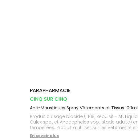
Dispositifs
Cheveux
VOTRE
médicaux
APPLICATION
Corps
DE SANTÉ
Solaire
Visage
PARAPHARMACIE
CINQ SUR CINQ
Anti-Moustiques Spray Vêtements et Tissus 100ml
Produit à usage biocide (TP19, Répulsif – AL. Liq
Culex spp., et Anodepheles spp., stade adulte) e
tempérées. Produit à utiliser sur les vêtements e
En savoir plus