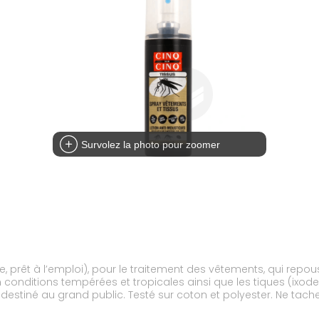
Survolez la photo pour zoomer
uide, prêt à l’emploi), pour le traitement des vêtements, qui re
n conditions tempérées et tropicales ainsi que les tiques (ixod
t destiné au grand public. Testé sur coton et polyester. Ne tac