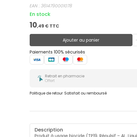
EAN :
3614790001078
En stock
10
,
49
€ TTC
Ajouter au panier
Paiements 100% sécurisés
Retrait en pharmacie
Offert
Politique de retour
Satisfait ou remboursé
Description
Produit à usage biocide (TP19, Répulsif – AL. Li