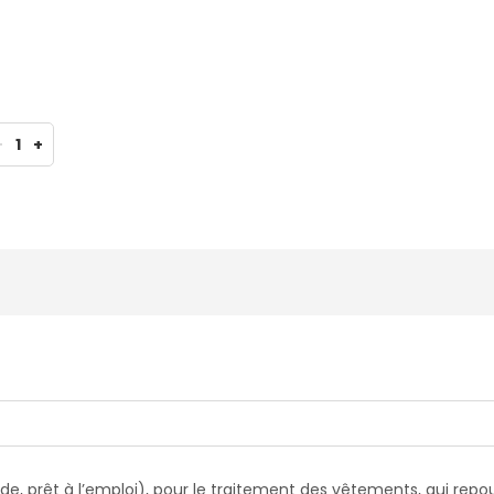
-
1
+
quide, prêt à l’emploi), pour le traitement des vêtements, qui r