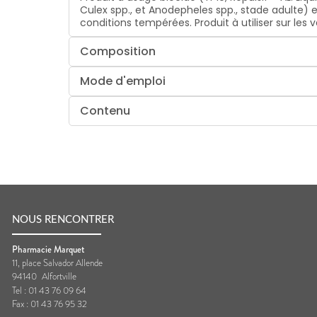
Culex spp., et Anodepheles spp., stade adulte) 
conditions tempérées. Produit à utiliser sur les
Composition
Mode d'emploi
Contenu
NOUS RENCONTRER
Pharmacie Marquet
11, place Salvador Allende
94140
Alfortville
Tel :
01 43 76 09 64
Fax :
01 43 76 95 32