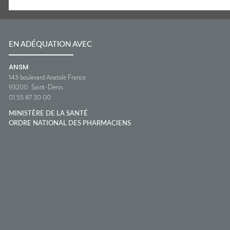
EN ADÉQUATION AVEC
ANSM
143 boulevard Anatole France
93200
Saint-Denis
01 55 87 30 00
MINISTÈRE DE LA SANTÉ
ORDRE NATIONAL DES PHARMACIENS