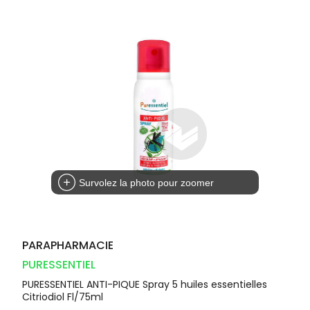
Dispositifs
Cheveux
VOTRE
médicaux
APPLICATION
Corps
DE SANTÉ
Solaire
Visage
Survolez la photo pour zoomer
PARAPHARMACIE
PURESSENTIEL
PURESSENTIEL ANTI-PIQUE Spray 5 huiles essentielles
Citriodiol Fl/75ml