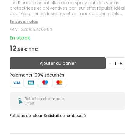
Les 11 huiles essentielles de ce spray ont des vertus
protectrices et préventives par leur effet répulsif, idéal
pour éloigner les insectes et animaux piqueurs tels
que : moustiques, guêpes, abeilles, frelons, taons,
En savoir plus
tiques, aoûtats, mouches, cousins, araignées, puces...
EAN :
3401554417950
. Elles sont également anti-inflammatoires,
antiseptiques, antalgiques et régénératrices
En stock
cellulaires et sont donc idéales en cas de piqûres,
pour désinfecter, apaiser la douleur et la
12
,
99
€ TTC
démangeaison. Elles facilitent, de plus, la
cicatrisation. Très efficaces, elles agissent par
pénétration épidermique, leurs actifs libérés au
Ajouter au panier
-
1
+
niveau même de la zone à traiter agissent
rapidement et immédiatement.
Paiements 100% sécurisés
Retrait en pharmacie
Offert
Politique de retour
Satisfait ou remboursé