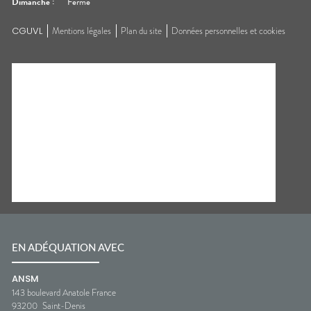
Dimanche
:
Fermé
CGUVL
Mentions légales
Plan du site
Données personnelles et cookies
EN ADÉQUATION AVEC
ANSM
143 boulevard Anatole France
93200
Saint-Denis