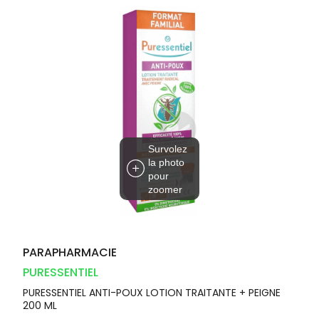
Dispositifs
Cheveux
VOTRE
médicaux
APPLICATION
Corps
DE SANTÉ
Solaire
Visage
Survolez
la photo
pour
zoomer
PARAPHARMACIE
PURESSENTIEL
PURESSENTIEL ANTI-POUX LOTION TRAITANTE + PEIGNE
200 ML