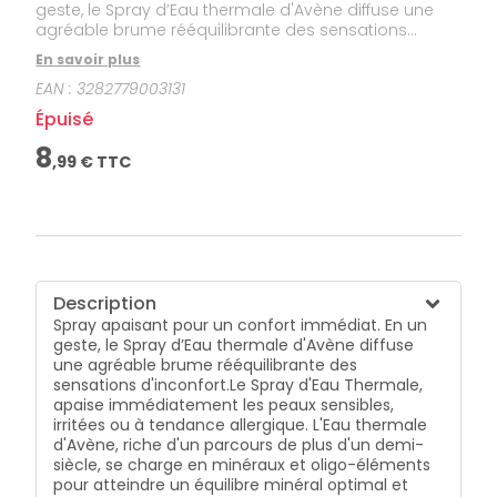
geste, le Spray d’Eau thermale d'Avène diffuse une
agréable brume rééquilibrante des sensations
d'inconfort.Le Spray d'Eau Thermale, apaise
En savoir plus
immédiatement les peaux sensibles, irritées ou à
EAN :
3282779003131
tendance allergique. L'Eau thermale d'Avène, riche
d'un parcours de plus d'un demi-siècle, se charge en
Épuisé
minéraux et oligo-éléments pour atteindre un
équilibre minéral optimal et d'une microflore
8
,
99
€ TTC
spécifique qui lui confère son caractère unique et
exceptionnel, capable d'apaiser la peau, sans la
dessécher, ainsi elle devient le centre de la routine de
soins. Sa richesse en silice apporte douceur et
confort, pour un bien-être immédiat à chaque
application.Le Spray d'Eau Thermale s'utilise tous les
jours, après le nettoyage du visage, pour enlever les
Description
impuretés résiduelles. Appliqué avant les soins, il
Spray apaisant pour un confort immédiat. En un
prépare la peau et facilite leur application. Après
geste, le Spray d’Eau thermale d'Avène diffuse
utilisation, les inconforts, rougeurs, démangeaisons
une agréable brume rééquilibrante des
et tiraillements de la peau sont immédiatement
sensations d'inconfort.
Le Spray d'Eau Thermale,
apaisés. Idéal également en cas de chaleur, il
apaise immédiatement les peaux sensibles,
permet de se rafraîchir et de soulager sans
irritées ou à tendance allergique. L'Eau thermale
dessécher la peau.
d'Avène, riche d'un parcours de plus d'un demi-
siècle, se charge en minéraux et oligo-éléments
pour atteindre un équilibre minéral optimal et