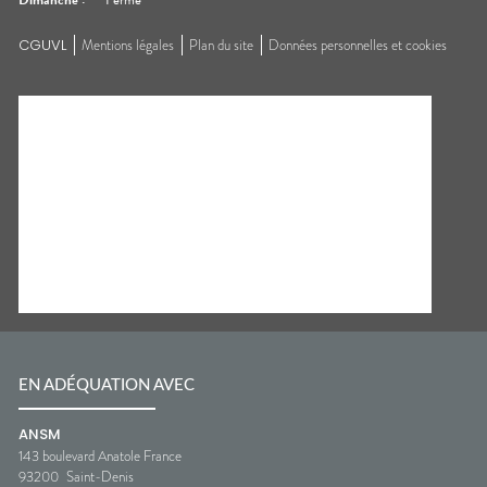
Dimanche
:
Fermé
CGUVL
Mentions légales
Plan du site
Données personnelles et cookies
EN ADÉQUATION AVEC
ANSM
143 boulevard Anatole France
93200
Saint-Denis