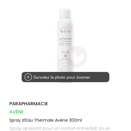
Dispositifs
Cheveux
VOTRE
médicaux
APPLICATION
Corps
DE SANTÉ
Solaire
Visage
Survolez la photo pour zoomer
PARAPHARMACIE
AVÈNE
Spray d’Eau Thermale Avène 300ml
Spray apaisant pour un confort immédiat. En un