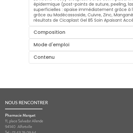
épidermique (post-points de suture, peeling, las
superficielles : apaise immédiatement grâce à
grâce au Madécassoside, Cuivre, Zinc, Manganèse
résultats de Cicaplast Gel B5 Soin Apaisant Accé
Composition
Mode d'emploi
Contenu
NOUS RENCONTRER
Pharmacie Marquet
11, place Salvador Allende
94140
Alfortville
Tel :
01 43 76 09 64