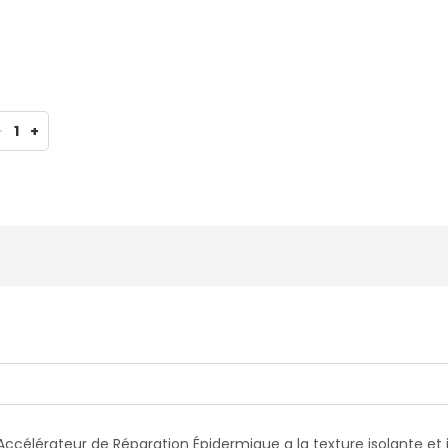
lérateur de Réparation Épidermique : la peau retrouve qualité, 
-
1
+
ccélérateur de Réparation Épidermique a la texture isolante et i