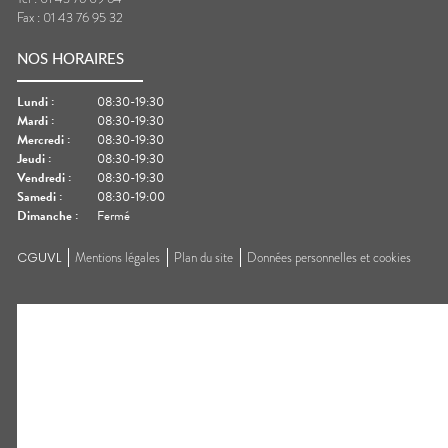
Fax :
01 43 76 95 32
NOS HORAIRES
Lundi
:
08:30-19:30
Mardi
:
08:30-19:30
Mercredi
:
08:30-19:30
Jeudi
:
08:30-19:30
Vendredi
:
08:30-19:30
Samedi
:
08:30-19:00
Dimanche
:
Fermé
CGUVL
Mentions légales
Plan du site
Données personnelles et cookies