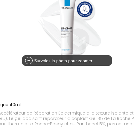
Survolez la photo pour zoomer
mique 40ml
célérateur de Réparation Épidermique a la texture isolante et 
er...). Le gel apaisant réparateur Cicaplast Gel B5 de La Roche
'eau thermale La Roche-Posay et au Panthénol 5%, permet une 
 et à l'Acide Hyaluronique, possède une texture pro-massante 