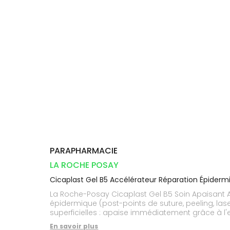
Dispositifs
Cheveux
VOTRE
médicaux
APPLICATION
Corps
DE SANTÉ
Solaire
Visage
PARAPHARMACIE
LA ROCHE POSAY
Cicaplast Gel B5 Accélérateur Réparation Épider
La Roche-Posay Cicaplast Gel B5 Soin Apaisant Ac
épidermique (post-points de suture, peeling, las
superficielles : apaise immédiatement grâce à l
grâce au Madécassoside, Cuivre, Zinc, Manganèse,
En savoir plus