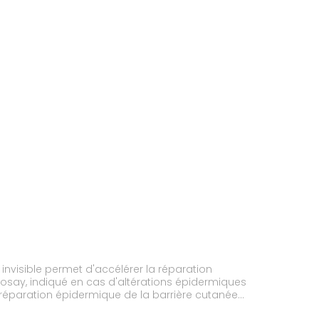
invisible permet d'accélérer la réparation
 Posay, indiqué en cas d'altérations épidermiques
réparation épidermique de la barrière cutanée
grâce au gel siliconé enrichi en glycérine. Les