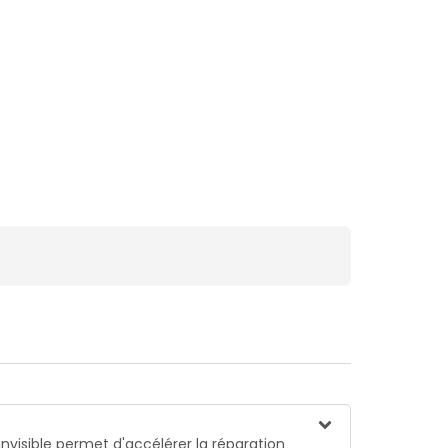
souplesse et confort.
nvisible permet d'accélérer la réparation