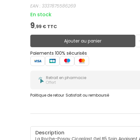
résultats de Cicaplast Gel B5 Soin Apaisant Accé
EAN :
3337875586269
En stock
9
,
99
€ TTC
Ajouter au panier
Paiements 100% sécurisés
Retrait en pharmacie
Offert
Politique de retour
Satisfait ou remboursé
Description
La Roche-Posay Cicaplast Gel B5 Soin Apaisant A