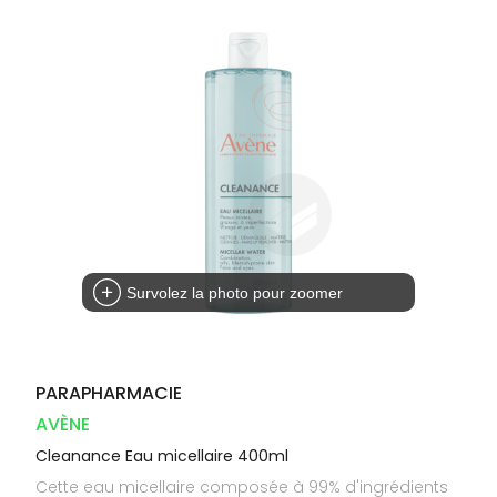
Dispositifs
Cheveux
VOTRE
médicaux
APPLICATION
Corps
DE SANTÉ
Solaire
Visage
Survolez la photo pour zoomer
PARAPHARMACIE
AVÈNE
Cleanance Eau micellaire 400ml
Cette eau micellaire composée à 99% d'ingrédients